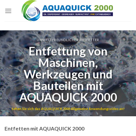
Skip
to
content
UMWELTFREUNDLICHER ENTFETTER
Entfettung von
Maschinen,
Werkzeugen und
Bauteilen mit
AQUAQUICK 2000
Sehen Sie sich das AQUAQUICK 2000 Allgemeine Anwendungsvideo an!
Entfetten mit AQUAQUICK 2000